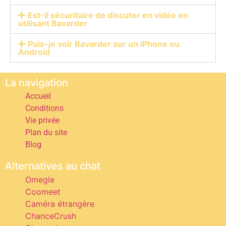
Est-il sécuritaire de discuter en vidéo en
utilisant Bavarder
Puis-je voir Bavarder sur un iPhone ou
Android
La navigation
Accueil
Conditions
Vie privée
Plan du site
Blog
Alternatives au chat
Omegle
Coomeet
Caméra étrangère
ChanceCrush