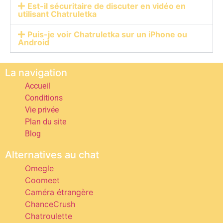
Est-il sécuritaire de discuter en vidéo en
utilisant Chatruletka
Puis-je voir Chatruletka sur un iPhone ou
Android
La navigation
Accueil
Conditions
Vie privée
Plan du site
Blog
Alternatives au chat
Omegle
Coomeet
Caméra étrangère
ChanceCrush
Chatroulette